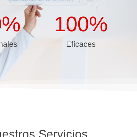
0
%
100
%
nales
Eficaces
estros Servicios