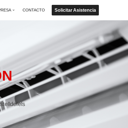
Solicitar Asistencia
PRESA
CONTACTO
ON
telldefels