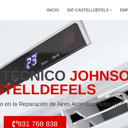
INICIO
SAT-CASTELLDEFELS
EM
 TÉCNICO
JOHNS
STELLDEFELS
o en la Reparación de Aires Acondicionados en Cas
931 768 838