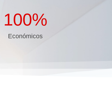
100
%
Económicos